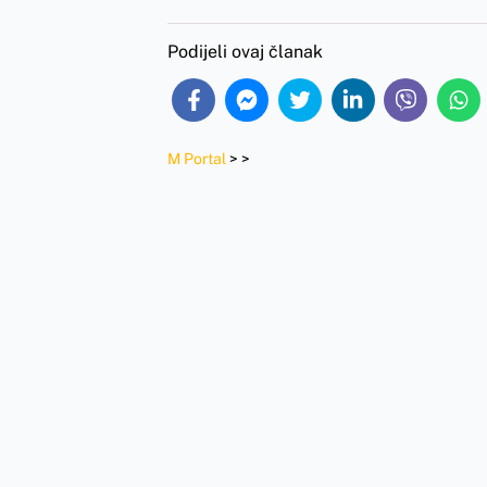
Podijeli ovaj članak
M Portal
>
>