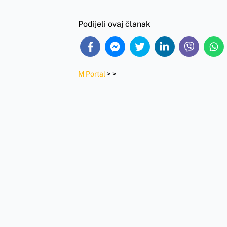
Podijeli ovaj članak
M Portal
>
>