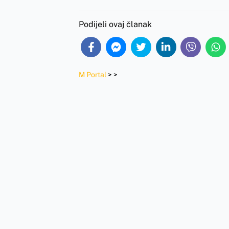
Podijeli ovaj članak
M Portal
>
>