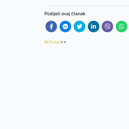
Podijeli ovaj članak
M Portal
>
>