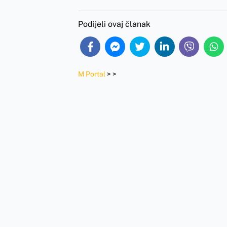
Podijeli ovaj članak
M Portal
>
>