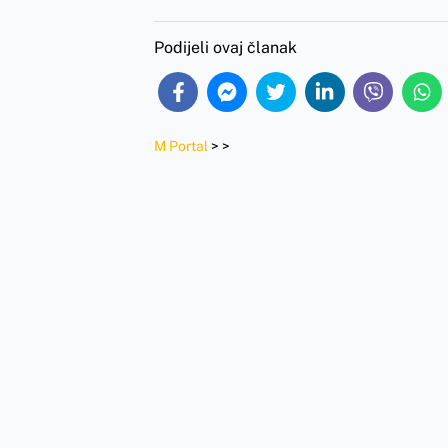
Podijeli ovaj članak
M Portal
>
>