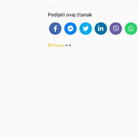
Podijeli ovaj članak
M Portal
>
>