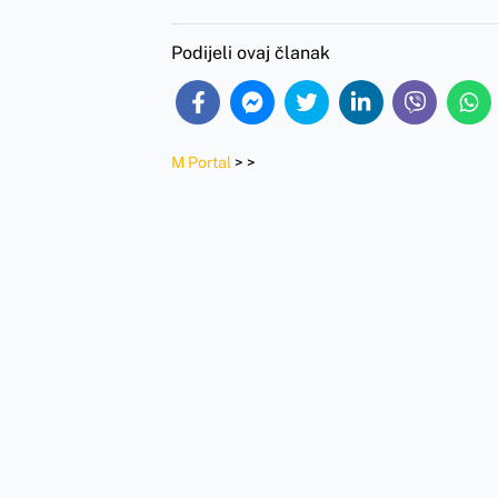
Podijeli ovaj članak
M Portal
>
>