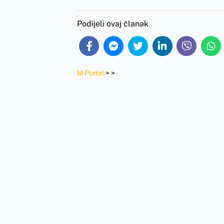
Podijeli ovaj članak
M Portal
>
>