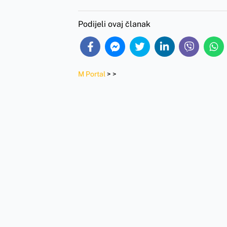
Podijeli ovaj članak
M Portal
>
>