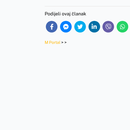
Podijeli ovaj članak
M Portal
>
>