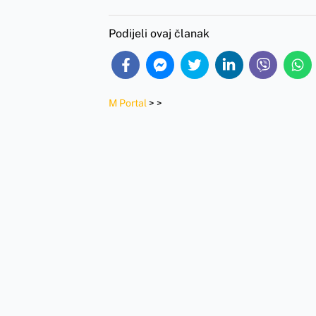
Podijeli ovaj članak
M Portal
>
>