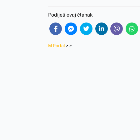
Podijeli ovaj članak
M Portal
>
>