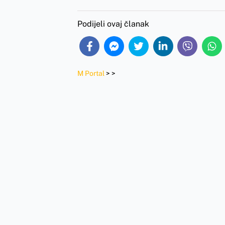
Podijeli ovaj članak
M Portal
>
>