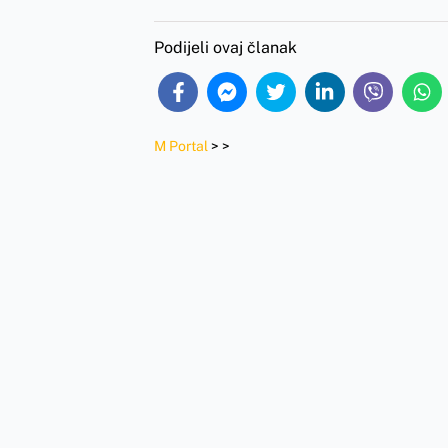
Podijeli ovaj članak
M Portal
>
>