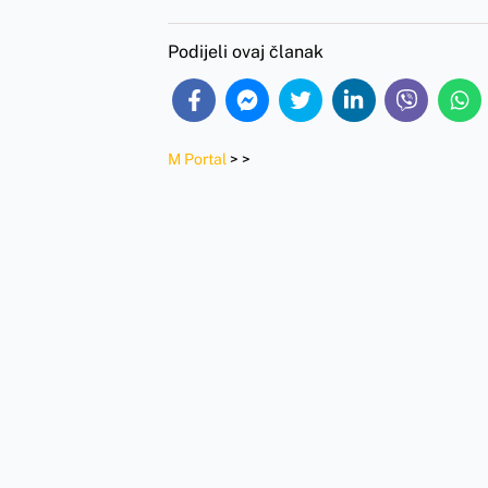
Podijeli ovaj članak
M Portal
>
>