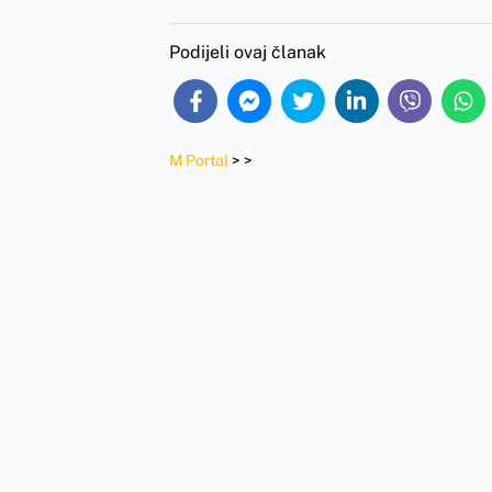
Podijeli ovaj članak
M Portal
>
>