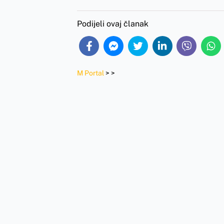
Podijeli ovaj članak
M Portal
>
>