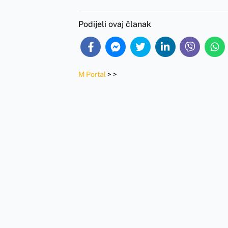
Podijeli ovaj članak
M Portal
>
>