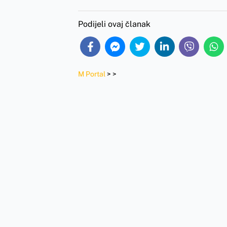
Podijeli ovaj članak
M Portal
>
>