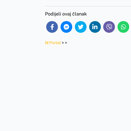
Podijeli ovaj članak
M Portal
>
>