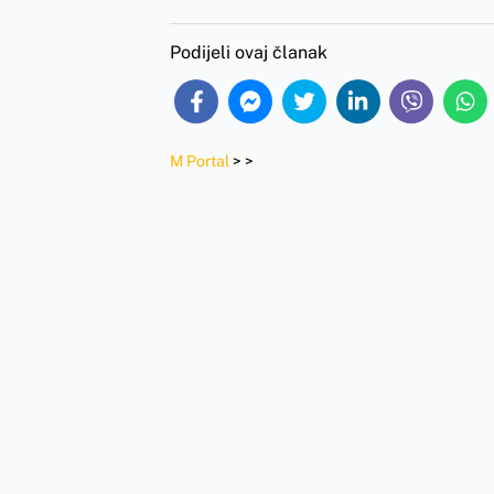
Podijeli ovaj članak
M Portal
>
>