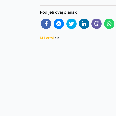
Podijeli ovaj članak
M Portal
>
>