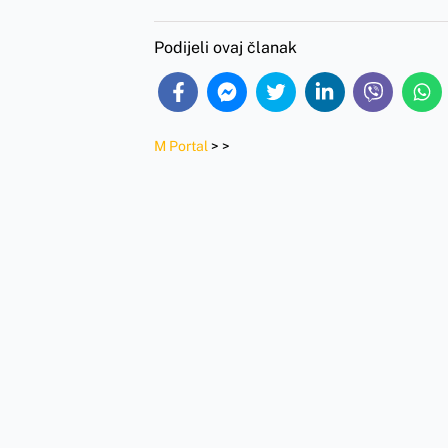
Podijeli ovaj članak
M Portal
>
>