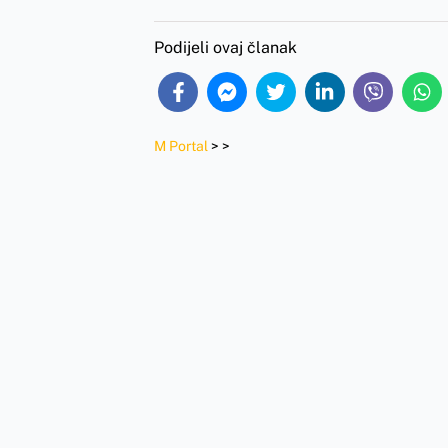
Podijeli ovaj članak
M Portal
>
>