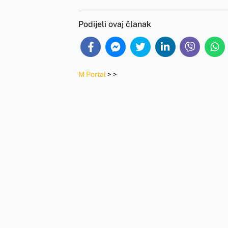
Podijeli ovaj članak
M Portal
>
>