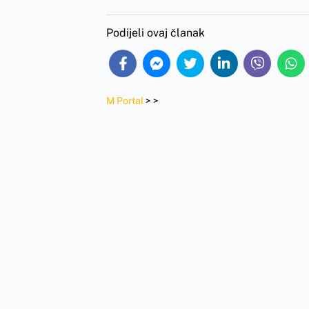
Podijeli ovaj članak
M Portal
>
>