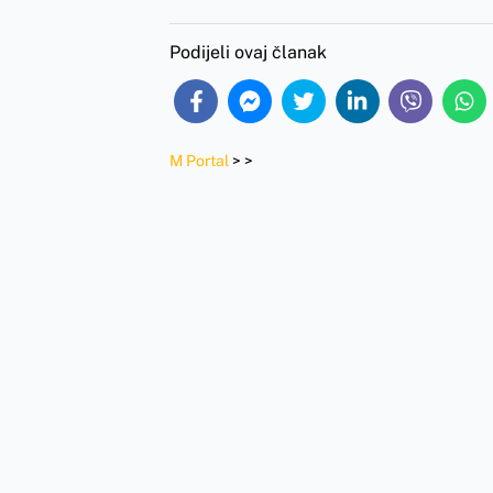
Podijeli ovaj članak
M Portal
>
>