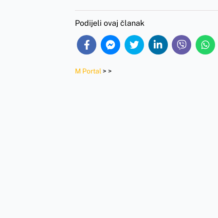
Podijeli ovaj članak
M Portal
>
>