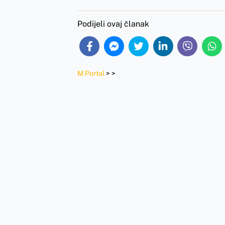
Podijeli ovaj članak
M Portal
>
>