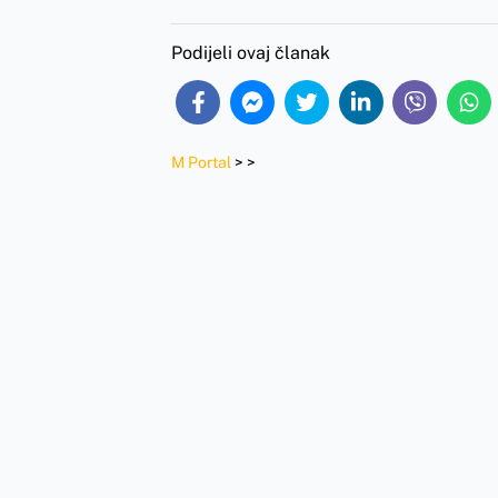
Podijeli ovaj članak
M Portal
>
>