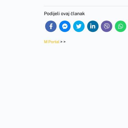
Podijeli ovaj članak
M Portal
>
>