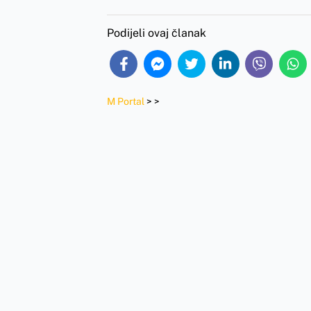
Podijeli ovaj članak
M Portal
>
>