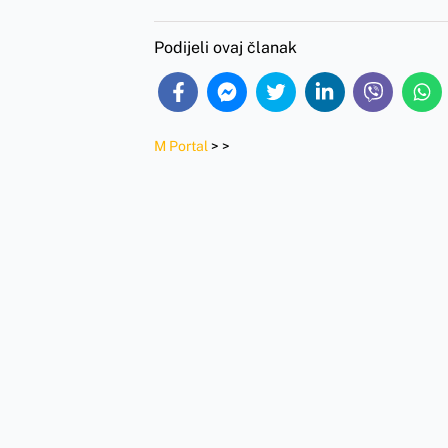
Podijeli ovaj članak
M Portal
>
>