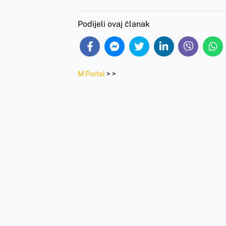
Podijeli ovaj članak
M Portal
>
>