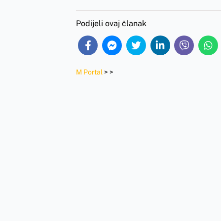
Podijeli ovaj članak
M Portal
>
>