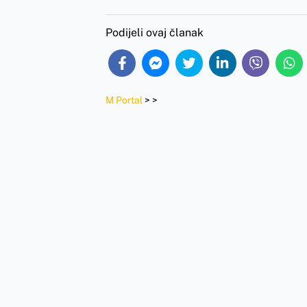
Podijeli ovaj članak
M Portal
>
>