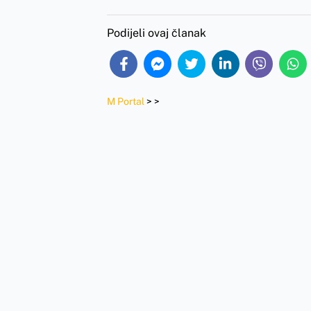
Podijeli ovaj članak
M Portal
>
>