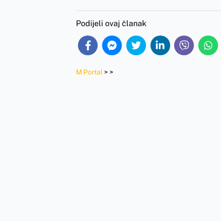
Podijeli ovaj članak
M Portal
>
>