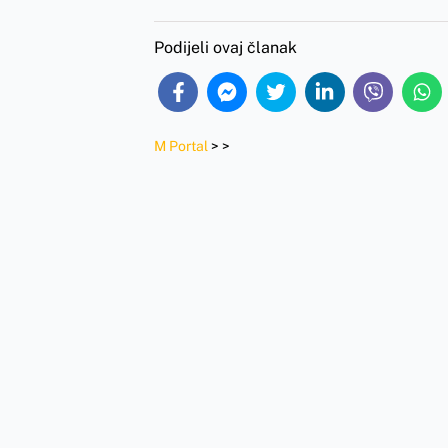
Podijeli ovaj članak
M Portal
>
>