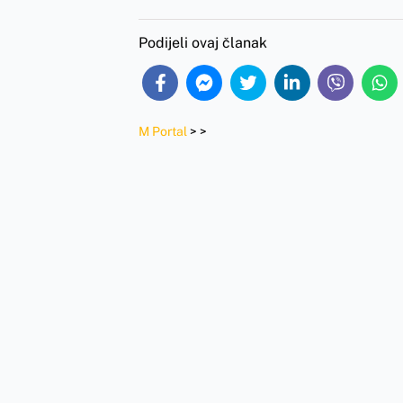
Podijeli ovaj članak
M Portal
>
>