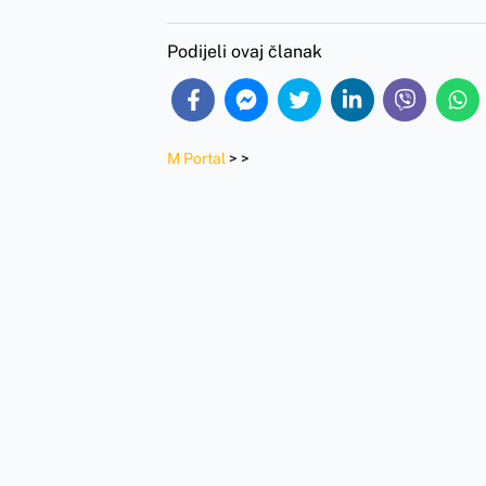
Podijeli ovaj članak
M Portal
>
>