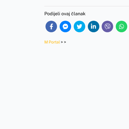
Podijeli ovaj članak
M Portal
>
>